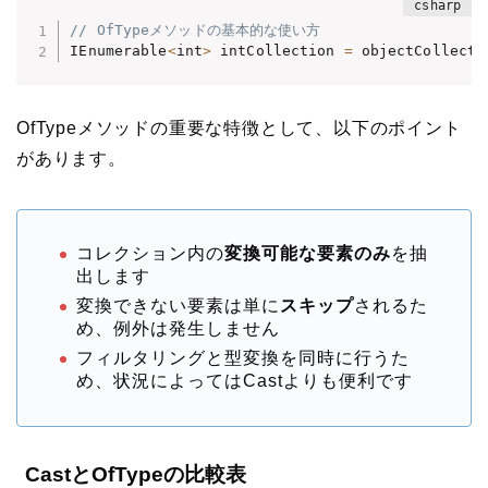
// OfTypeメソッドの基本的な使い方
IEnumerable
<
int
>
 intCollection 
=
 objectCollecti
OfTypeメソッドの重要な特徴として、以下のポイント
があります。
コレクション内の
変換可能な要素のみ
を抽
出します
変換できない要素は単に
スキップ
されるた
め、例外は発生しません
フィルタリングと型変換を同時に行うた
め、状況によってはCastよりも便利です
CastとOfTypeの比較表