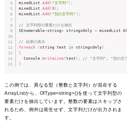
mixedList
.
Add
(
"文字列"
)
;
mixedList
.
Add
(
3
)
;
mixedList
.
Add
(
"別の文字列"
)
;
// 文字列型の要素だけを抽出
IEnumerable
<
string
>
 stringsOnly 
=
 mixedList
.
OfT
// 結果の表示
foreach
(
string text 
in
 stringsOnly
)
{
  Console
.
WriteLine
(
text
)
;
// "文字列", "別の文
}
この例では、異なる型（整数と文字列）が混在する
ArrayListから、OfType<string>()を使って文字列型の
要素だけを抽出しています。整数の要素はスキップさ
れるため、例外は発生せず、文字列だけが出力されま
す。