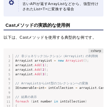
古いAPIが返すArrayListなどから、強型付け
されたList<T>に変換する場合
Castメソッドの実践的な使用例
以下は、Castメソッドを使用する典型的な例です。
// 非ジェネリックコレクション（ArrayList）の利用例
ArrayList arrayList 
=
new
ArrayList
(
)
;
arrayList
.
Add
(
1
)
;
arrayList
.
Add
(
2
)
;
arrayList
.
Add
(
3
)
;
// ArrayListからint型のコレクションへの変換
IEnumerable
<
int
>
 intCollection 
=
 arrayList
.
Cast
// 結果の表示
foreach
(
int number 
in
 intCollection
)
{