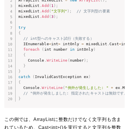
ArrayList mixedList 
=
new
ArrayList
(
)
;
mixedList
.
Add
(
1
)
;
mixedList
.
Add
(
"文字列"
)
;
// 文字列型の要素
mixedList
.
Add
(
3
)
;
try
{
// int型へのキャスト試行（失敗する）
  IEnumerable
<
int
>
 intOnly 
=
 mixedList
.
Cast
<
int
foreach
(
int number 
in
 intOnly
)
{
    Console
.
WriteLine
(
number
)
;
}
}
catch
(
InvalidCastException ex
)
{
  Console
.
WriteLine
(
"例外が発生しました: "
+
 ex
.
Me
// "例外が発生しました: 指定されたキャストは無効です。
}
この例では、ArrayListに整数だけでなく文字列も含ま
れているため、Cast<int>()を実行すると文字列を整数