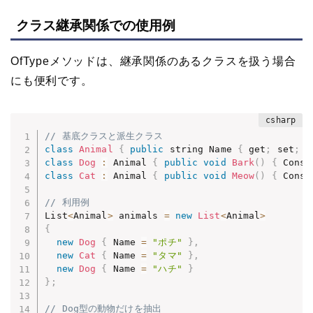
クラス継承関係での使用例
OfTypeメソッドは、継承関係のあるクラスを扱う場合
にも便利です。
// 基底クラスと派生クラス
class
Animal
{
public
 string Name 
{
 get
;
 set
;
}
class
Dog
:
 Animal 
{
public
void
Bark
(
)
{
 Conso
class
Cat
:
 Animal 
{
public
void
Meow
(
)
{
 Conso
// 利用例
List
<
Animal
>
 animals 
=
new
List
<
Animal
>
{
new
Dog
{
 Name 
=
"ポチ"
}
,
new
Cat
{
 Name 
=
"タマ"
}
,
new
Dog
{
 Name 
=
"ハチ"
}
}
;
// Dog型の動物だけを抽出