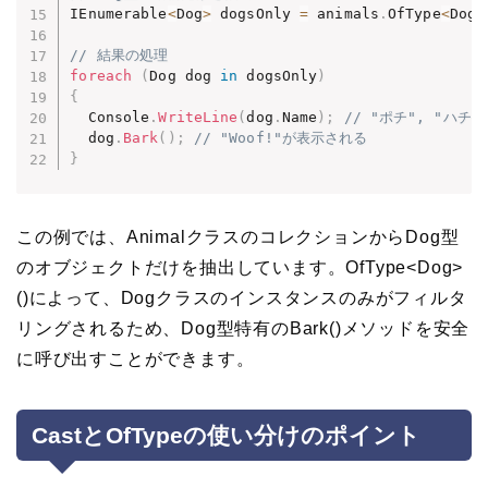
IEnumerable
<
Dog
>
 dogsOnly 
=
 animals
.
OfType
<
Dog
>
// 結果の処理
foreach
(
Dog dog 
in
 dogsOnly
)
{
  Console
.
WriteLine
(
dog
.
Name
)
;
// "ポチ", "ハチ
  dog
.
Bark
(
)
;
// "Woof!"が表示される
}
この例では、AnimalクラスのコレクションからDog型
のオブジェクトだけを抽出しています。OfType<Dog>
()によって、Dogクラスのインスタンスのみがフィルタ
リングされるため、Dog型特有のBark()メソッドを安全
に呼び出すことができます。
CastとOfTypeの使い分けのポイント