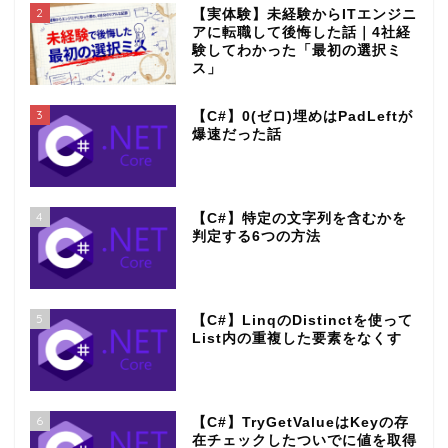
2
【実体験】未経験からITエンジニ
アに転職して後悔した話｜4社経
験してわかった「最初の選択ミ
ス」
3
【C#】0(ゼロ)埋めはPadLeftが
爆速だった話
4
【C#】特定の文字列を含むかを
判定する6つの方法
5
【C#】LinqのDistinctを使って
List内の重複した要素をなくす
6
【C#】TryGetValueはKeyの存
在チェックしたついでに値を取得