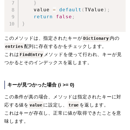
}
	value 
=
default
(
TValue
)
;
return
false
;
}
このメソッドは、指定されたキーが
内の
Dictionary
配列に存在するかをチェックします。
entries
これは
メソッドを使って行われ、キーが見
FindEntry
つかるとそのインデックスを返します。
キーが見つかった場合 (i >= 0)
この条件が真の場合、メソッドは指定されたキーに対
応する値を
に設定し、
を返します。
value
true
これはキーが存在し、正常に値が取得できたことを意
味します。