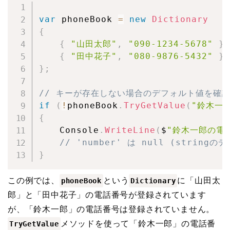
var
 phoneBook 
=
new
Dictionary
{
{
"山田太郎"
,
"090-1234-5678"
}
,
{
"田中花子"
,
"080-9876-5432"
}
}
;
// キーが存在しない場合のデフォルト値を確
if
(
!
phoneBook
.
TryGetValue
(
"鈴木一郎
{
	Console
.
WriteLine
(
$
"鈴木一郎の電話
// 'number' は null (string
}
この例では、
という
に「山田太
phoneBook
Dictionary
郎」と「田中花子」の電話番号が登録されています
が、「鈴木一郎」の電話番号は登録されていません。
メソッドを使って「鈴木一郎」の電話番
TryGetValue