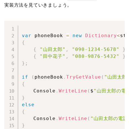
実装方法を見ていきましょう。
var
 phoneBook 
=
new
Dictionary
<
st
{
{
"山田太郎"
,
"090-1234-5678"
}
,
{
"田中花子"
,
"080-9876-5432"
}
}
;
if
(
phoneBook
.
TryGetValue
(
"山田太郎
{
	Console
.
WriteLine
(
$
"山田太郎の電話
}
else
{
	Console
.
WriteLine
(
"山田太郎の電話
}