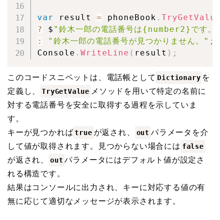
var
 result 
=
 phoneBook
.
TryGetValu
?
 $
"鈴木一郎の電話番号は{number2}です。
:
"鈴木一郎の電話番号が見つかりません。"
;
Console
.
WriteLine
(
result
)
;
このコードスニペットは、電話帳として
を
Dictionary
定義し、
メソッドを用いて特定の名前に
TryGetValue
対する電話番号を安全に取得する過程を示していま
す。
キーが見つかれば
が返され、
パラメータを介
true
out
して値が取得されます。見つからない場合には
false
が返され、
パラメータにはデフォルト値が設定さ
out
れる構造です。
結果はコンソールに出力され、キーに対応する値の有
無に応じて適切なメッセージが表示されます。