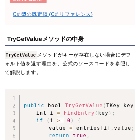
C# 型の既定値 (C# リファレンス)
TryGetValueメソッドの中身
メソッドがキーが存在しない場合にデフ
TryGetValue
ォルト値を返す理由を、公式のソースコードを参照し
て解説します。
public
 bool 
TryGetValue
(
TKey key
,
	int i 
=
FindEntry
(
key
)
;
if
(
i 
>=
0
)
{
		value 
=
 entries
[
i
]
.
value
;
return
true
;