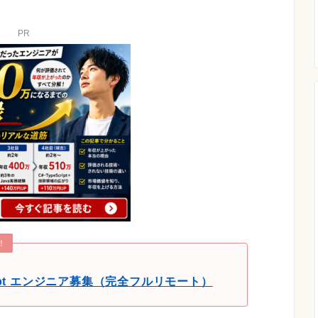
PR
！
cript エンジニア募集（完全フルリモート）