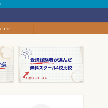
）
ontact