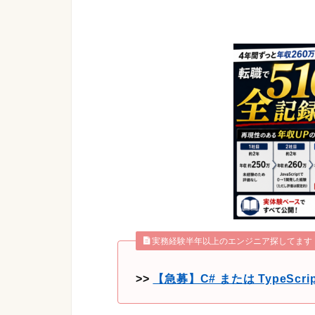
実務経験半年以上のエンジニア探してます
>>
【急募】C# または TypeS