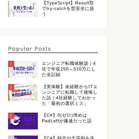
【TypeScript】Result型
でtry-catchを型安全に扱
う
Popular Posts
エンジニア転職体験談｜4
1
社で年収250→510万にし
た全記録
【実体験】未経験からITエ
2
ンジニアに転職して後悔し
た話｜4社経験してわかっ
た「最初の選択ミス」
【C#】0(ゼロ)埋めは
3
PadLeftが爆速だった話
【C#】特定の文字列を含
4