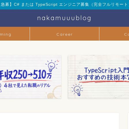
【急募】C# または TypeScript エンジニア募集（完全フルリモート
nakamuuublog
ming
Career
C