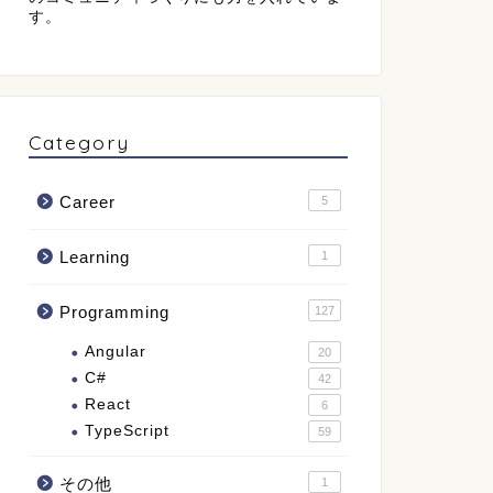
す。
Category
Career
5
Learning
1
Programming
127
Angular
20
C#
42
React
6
TypeScript
59
その他
1