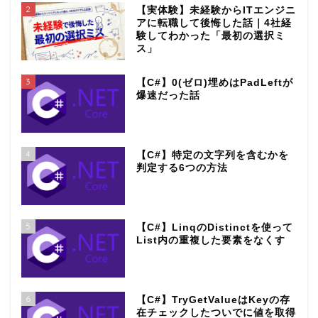
2
【実体験】未経験からITエンジニ
アに転職して後悔した話｜4社経
験してわかった「最初の選択ミ
ス」
3
【C#】0(ゼロ)埋めはPadLeftが
爆速だった話
4
【C#】特定の文字列を含むかを
判定する6つの方法
5
【C#】LinqのDistinctを使って
List内の重複した要素をなくす
6
【C#】TryGetValueはKeyの存
在チェックしたついでに値を取得