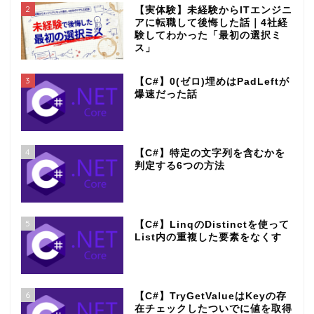
2
【実体験】未経験からITエンジニ
アに転職して後悔した話｜4社経
験してわかった「最初の選択ミ
ス」
3
【C#】0(ゼロ)埋めはPadLeftが
爆速だった話
4
【C#】特定の文字列を含むかを
判定する6つの方法
5
【C#】LinqのDistinctを使って
List内の重複した要素をなくす
6
【C#】TryGetValueはKeyの存
在チェックしたついでに値を取得