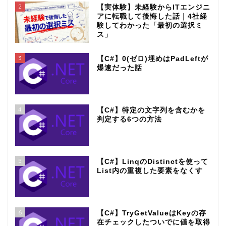
2
【実体験】未経験からITエンジニ
アに転職して後悔した話｜4社経
験してわかった「最初の選択ミ
ス」
3
【C#】0(ゼロ)埋めはPadLeftが
爆速だった話
4
【C#】特定の文字列を含むかを
判定する6つの方法
5
【C#】LinqのDistinctを使って
List内の重複した要素をなくす
6
【C#】TryGetValueはKeyの存
在チェックしたついでに値を取得