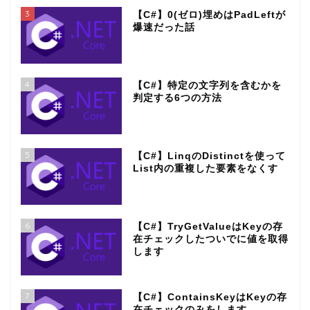
3
【C#】0(ゼロ)埋めはPadLeftが
爆速だった話
4
【C#】特定の文字列を含むかを
判定する6つの方法
5
【C#】LinqのDistinctを使って
List内の重複した要素をなくす
6
【C#】TryGetValueはKeyの存
在チェックしたついでに値を取得
します
7
【C#】ContainsKeyはKeyの存
在チェックのみをします