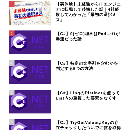
2
【実体験】未経験からITエンジニ
アに転職して後悔した話｜4社経
験してわかった「最初の選択ミ
ス」
3
【C#】0(ゼロ)埋めはPadLeftが
爆速だった話
4
【C#】特定の文字列を含むかを
判定する6つの方法
5
【C#】LinqのDistinctを使って
List内の重複した要素をなくす
6
【C#】TryGetValueはKeyの存
在チェックしたついでに値を取得