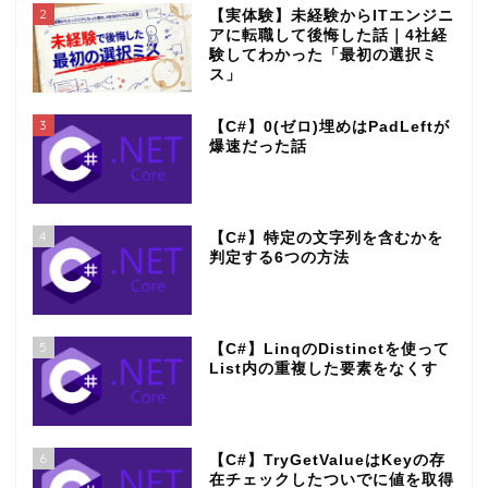
2
【実体験】未経験からITエンジニ
アに転職して後悔した話｜4社経
験してわかった「最初の選択ミ
ス」
3
【C#】0(ゼロ)埋めはPadLeftが
爆速だった話
4
【C#】特定の文字列を含むかを
判定する6つの方法
5
【C#】LinqのDistinctを使って
List内の重複した要素をなくす
6
【C#】TryGetValueはKeyの存
在チェックしたついでに値を取得