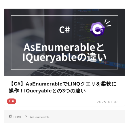
【C#】AsEnumerableでLINQクエリを柔軟に
操作！IQueryableとの3つの違い
C#
2025-01-06
HOME
AsEnumerable