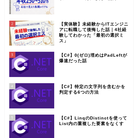
2
【実体験】未経験からITエンジニ
アに転職して後悔した話｜4社経
験してわかった「最初の選択ミ
ス」
3
【C#】0(ゼロ)埋めはPadLeftが
爆速だった話
4
【C#】特定の文字列を含むかを
判定する6つの方法
5
【C#】LinqのDistinctを使って
List内の重複した要素をなくす