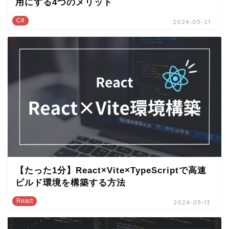
用にする4つのメリット
C#
2024-05-21
【たった1分】React×Vite×TypeScriptで高速
ビルド環境を構築する方法
React
2024-05-13