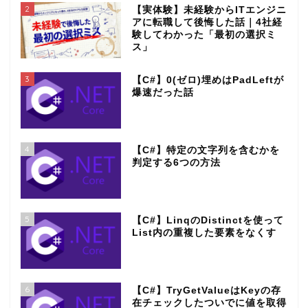
2
【実体験】未経験からITエンジニ
アに転職して後悔した話｜4社経
験してわかった「最初の選択ミ
ス」
3
【C#】0(ゼロ)埋めはPadLeftが
爆速だった話
4
【C#】特定の文字列を含むかを
判定する6つの方法
5
【C#】LinqのDistinctを使って
List内の重複した要素をなくす
6
【C#】TryGetValueはKeyの存
在チェックしたついでに値を取得