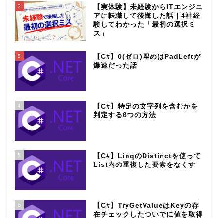
2
【実体験】未経験からITエンジニ
アに転職して後悔した話｜4社経
験してわかった「最初の選択ミ
ス」
3
【C#】0(ゼロ)埋めはPadLeftが
爆速だった話
4
【C#】特定の文字列を含むかを
判定する6つの方法
5
【C#】LinqのDistinctを使って
List内の重複した要素をなくす
6
【C#】TryGetValueはKeyの存
在チェックしたついでに値を取得