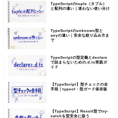
TypeScriptのtuple（タプル）
と配列の違い｜迷わない使い分け
TypeScriptのunknown型と
anyの違い｜安全な絞り込み方ま
で
TypeScriptの型定義とdeclare
で詰まらないための.d.ts実践ガ
イド
【TypeScript】型チェックの全
手段｜typeof・型ガード保存版
【TypeScript】Result型でtry-
catchを型安全に扱う