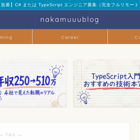
【急募】C# または TypeScript エンジニア募集（完全フルリモート
nakamuuublog
ming
Career
C
― TAG ―