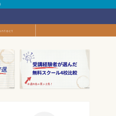
）
ontact