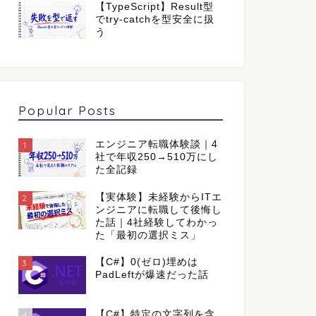
【TypeScript】Result型
でtry-catchを型安全に扱
う
Popular Posts
エンジニア転職体験談｜4
1
社で年収250→510万にし
た全記録
【実体験】未経験からITエ
2
ンジニアに転職して後悔し
た話｜4社経験してわかっ
た「最初の選択ミス」
【C#】0(ゼロ)埋めは
3
PadLeftが爆速だった話
【C#】特定の文字列を含
4