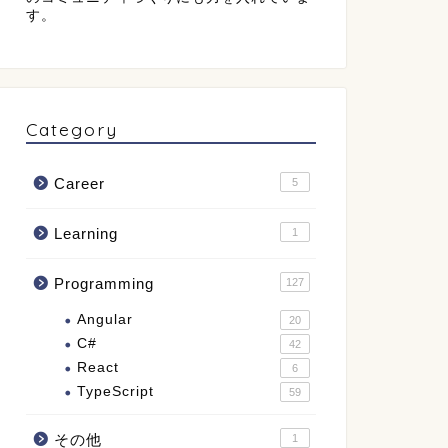
す。
Category
Career
5
Learning
1
Programming
127
Angular
20
C#
42
React
6
TypeScript
59
その他
1