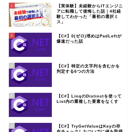
2
【実体験】未経験からITエンジニ
アに転職して後悔した話｜4社経
験してわかった「最初の選択ミ
ス」
3
【C#】0(ゼロ)埋めはPadLeftが
爆速だった話
4
【C#】特定の文字列を含むかを
判定する6つの方法
5
【C#】LinqのDistinctを使って
List内の重複した要素をなくす
6
【C#】TryGetValueはKeyの存
在チェックしたついでに値を取得