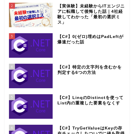
2
【実体験】未経験からITエンジニ
アに転職して後悔した話｜4社経
験してわかった「最初の選択ミ
ス」
3
【C#】0(ゼロ)埋めはPadLeftが
爆速だった話
4
【C#】特定の文字列を含むかを
判定する6つの方法
5
【C#】LinqのDistinctを使って
List内の重複した要素をなくす
6
【C#】TryGetValueはKeyの存
在チェックしたついでに値を取得