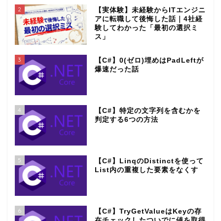
2
【実体験】未経験からITエンジニ
アに転職して後悔した話｜4社経
験してわかった「最初の選択ミ
ス」
3
【C#】0(ゼロ)埋めはPadLeftが
爆速だった話
4
【C#】特定の文字列を含むかを
判定する6つの方法
5
【C#】LinqのDistinctを使って
List内の重複した要素をなくす
6
【C#】TryGetValueはKeyの存
在チェックしたついでに値を取得